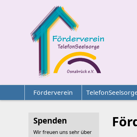
Direkt zum Inhalt springen
Förderverein
TelefonSeelsorg
Die
För
Spenden
Wir freuen uns sehr über