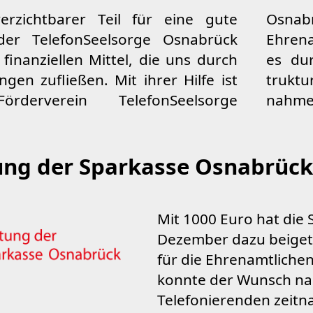
erzichtbarer Teil für eine gute
ck in der Lage die Arbeit der
der Tele­fon­Seel­sorge Osnabrück
lichen effizienter zu machen, sei
 finanziellen Mittel, die uns durch
h eine Verbesserung der Infras­
gen zufließen. Mit ihrer Hilfe ist
 oder durch Fortbildungs­maß­
rderverein Telefon­Seelsorge
nahme
tung der Sparkasse Osnabrück
Mit 1000 Euro hat die 
Dezember dazu beiget
für die Ehrenamtliche
konnte der Wunsch nac
Telefonierenden zeitna