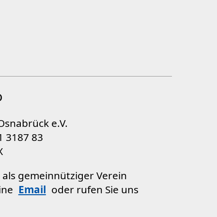
o
Osnabrück e.V.
1 3187 83
X
t als gemeinnütziger Verein
eine
Email
oder rufen Sie uns