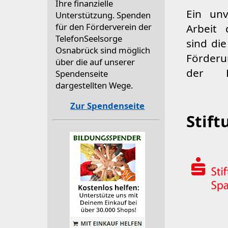
Ihre finanzielle
Ein unv
Osnabrü
Unterstützung. Spenden
für den Förderverein der
Arbeit 
Ehrenamt
TelefonSeelsorge
sind die
es durc
Osnabrück sind möglich
Förderun
truktur
über die auf unserer
der Fö
Spendenseite
dargestellten Wege.
Zur Spendenseite
Stif