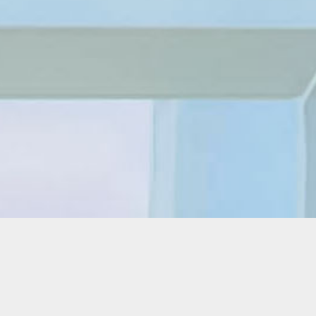
Förderverein TelefonSeelsorge Osnabrück e.V.
IBAN: DE26 2655 0105 1551 3187 83